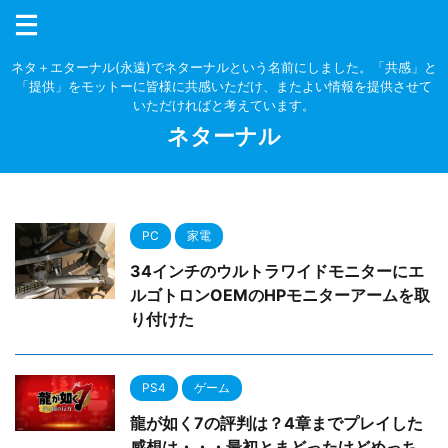
ネタ＋エターナル(永遠)でネターナルという名前にしました。「共感」と
「提供」をモットーに皆様に共感いただけ、またよい情報を提供させて
いただければと考えています。
ネターナル
PC
家電
34インチのウルトラワイドモニターにエ
ルゴトロンOEMのHPモニターアームを取
り付けた
PS4
ゲーム
龍が如く7の評判は？4章までプレイした
感想は・・・最初とまどったけどめっち