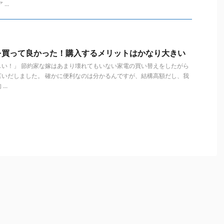
..
を買って良かった！購入するメリットはかなり大きい
しい！」 節約家な嫁はあまり壊れてもいない家電の買い替えをしたがら
言いだしました。 確かに便利なのは分かるんですが、結構高額だし、我
..