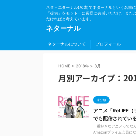
ネタ＋エターナル(永遠)でネターナルという名前
「提供」をモットーに皆様に共感いただけ、また
だければと考えています。
ネターナル
ネターナルについて
プロフィール
HOME
>
2018年
>
3月
月別アーカイブ：201
未分類
アニメ「ReLIFE
でも配信されてい
一番好きなアニメってな
Amazonプライム会員