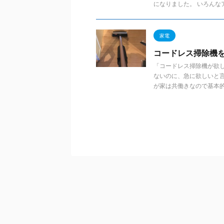
になりました。 いろんなア .
家電
コードレス掃除機
「コードレス掃除機が欲
ないのに、急に欲しいと
が家は共働きなので基本的 .