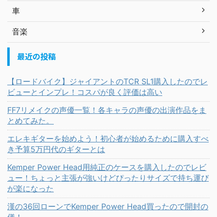
車
音楽
最近の投稿
【ロードバイク】ジャイアントのTCR SL1購入したのでレ
ビューとインプレ！コスパが良く評価は高い
FF7リメイクの声優一覧！各キャラの声優の出演作品をま
とめてみた。
エレキギターを始めよう！初心者が始めるために購入すべ
き予算5万円代のギターとは
Kemper Power Head用純正のケースを購入したのでレビ
ュー！ちょっと主張が強いけどぴったりサイズで持ち運び
が楽になった
漢の36回ローンでKemper Power Head買ったので開封の