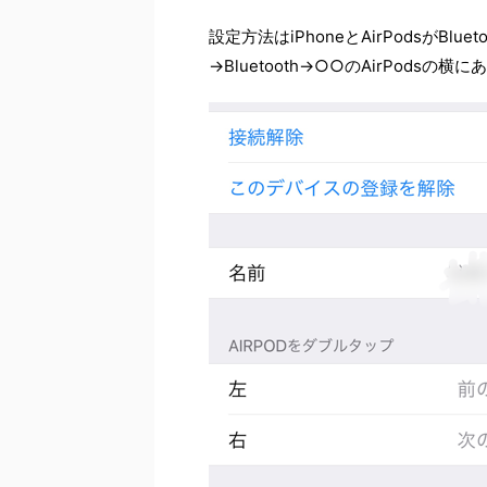
設定方法はiPhoneとAirPodsがBl
→Bluetooth→○○のAirPod