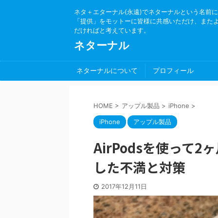
ネタ＋エターナル(永遠)でネターナルという名前
「提供」をモットーに皆様に共感いただけ、また
だければと考えています。
ネターナル
ネターナルについて
プロフィール
HOME
>
アップル製品
>
iPhone
>
iPhone
アップル製品
AirPodsを使って
した不満と対策
2017年12月11日