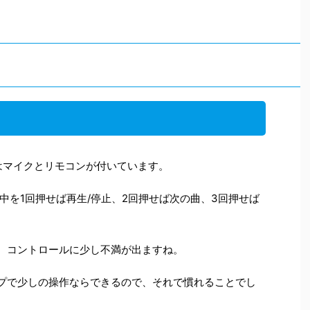
にはマイクとリモコンが付いています。
中を1回押せば再生/停止、2回押せば次の曲、3回押せば
ので、コントロールに少し不満が出ますね。
タップで少しの操作ならできるので、それで慣れることでし