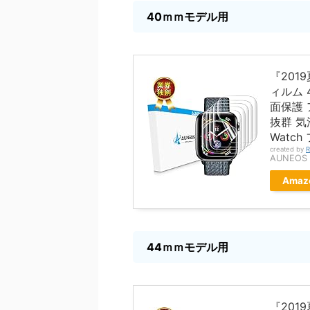
40ｍｍモデル用
『2019夏
ィルム 
面保護 
抜群 気
Watch
created by
R
AUNEOS
Amaz
44ｍｍモデル用
『2019