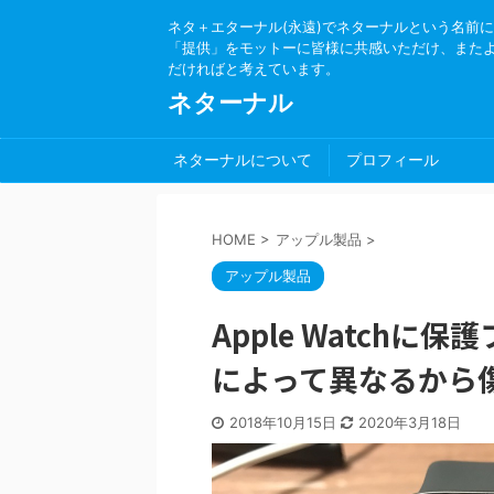
ネタ＋エターナル(永遠)でネターナルという名前
「提供」をモットーに皆様に共感いただけ、また
だければと考えています。
ネターナル
ネターナルについて
プロフィール
HOME
>
アップル製品
>
アップル製品
Apple Watch
によって異なるから
2018年10月15日
2020年3月18日