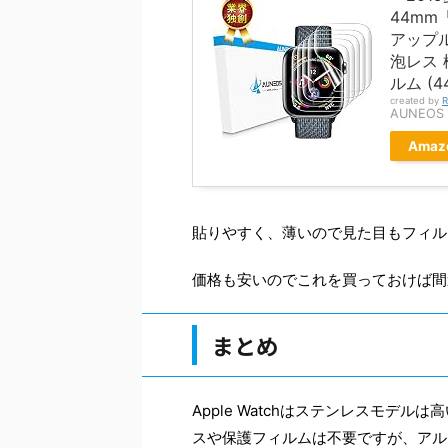
44mm
アップル
泡レス 
ルム (4
created by
R
AUNEOS
Amaz
貼りやすく、薄いので見た目もフィル
価格も安いのでこれを買っておけば間
まとめ
Apple Watchはステンレスモデ
スや保護フィルムは不要ですが、アル