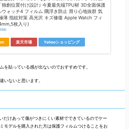
「独創位置付け設計｣ 今夏最先端TPU材 3D全面保護
ウォッチ4 フィルム 隅浮き防止 滑り心地抜群 気
極薄 指紋対策 高光沢 キズ修復 Apple Watch フィ
4mm,5枚入り)
inker
on
楽天市場
Yahooショッピング
ムを貼っている感が出ないのでおすすめです。
違いないと思います。
ルは高いだけあって傷がつきにくい素材でできているのでケー
ミモデルを購入された方は保護フィルムつけることをお