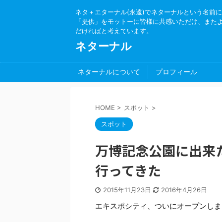
ネタ＋エターナル(永遠)でネターナルという名前
「提供」をモットーに皆様に共感いただけ、また
だければと考えています。
ネターナル
ネターナルについて
プロフィール
HOME
>
スポット
>
スポット
万博記念公園に出来たE
行ってきた
2015年11月23日
2016年4月26日
エキスポシティ、ついにオープンしま