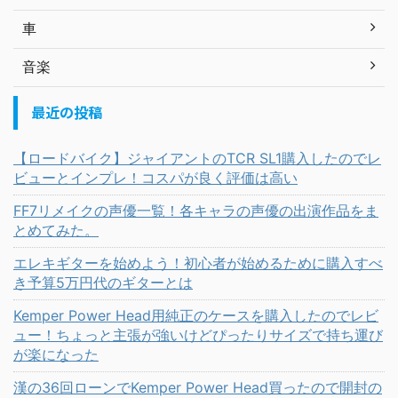
車
音楽
最近の投稿
【ロードバイク】ジャイアントのTCR SL1購入したのでレ
ビューとインプレ！コスパが良く評価は高い
FF7リメイクの声優一覧！各キャラの声優の出演作品をま
とめてみた。
エレキギターを始めよう！初心者が始めるために購入すべ
き予算5万円代のギターとは
Kemper Power Head用純正のケースを購入したのでレビ
ュー！ちょっと主張が強いけどぴったりサイズで持ち運び
が楽になった
漢の36回ローンでKemper Power Head買ったので開封の